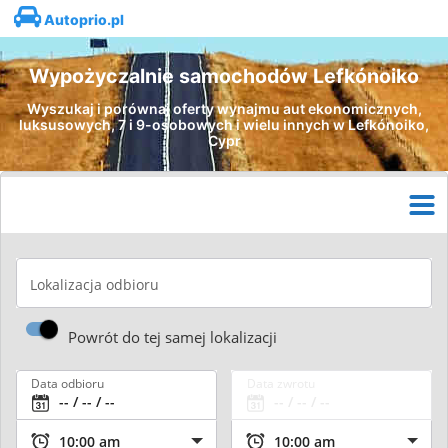
Autoprio.pl
Wypożyczalnie samochodów Lefkónoiko
Wyszukaj i porównaj oferty wynajmu aut ekonomicznych,
luksusowych, 7 i 9-osobowych i wielu innych w Lefkónoiko,
Cypr
Lokalizacja odbioru
Powrót do tej samej lokalizacji
Data odbioru
Data zwrotu