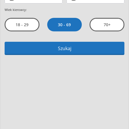
Wiek kierowcy:
30 - 69
18 - 29
70+
Szukaj