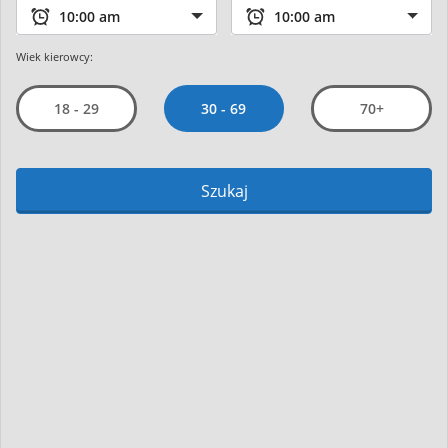
Wiek kierowcy:
30 - 69
18 - 29
70+
Szukaj