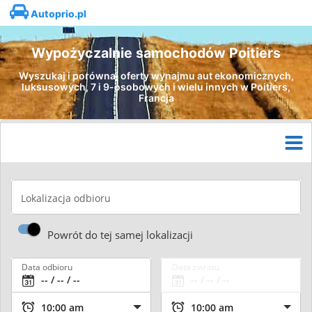
Autoprio.pl
Wypożyczalnie samochodów Poitiers
Wyszukaj i porównaj oferty wynajmu aut ekonomicznych,
luksusowych, 7 i 9-osobowych i wielu innych w Poitiers,
Francja
Lokalizacja odbioru
Powrót do tej samej lokalizacji
Data odbioru
Data zwrotu