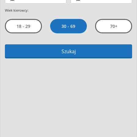
Wiek kierowcy:
30 - 69
18 - 29
70+
Szukaj