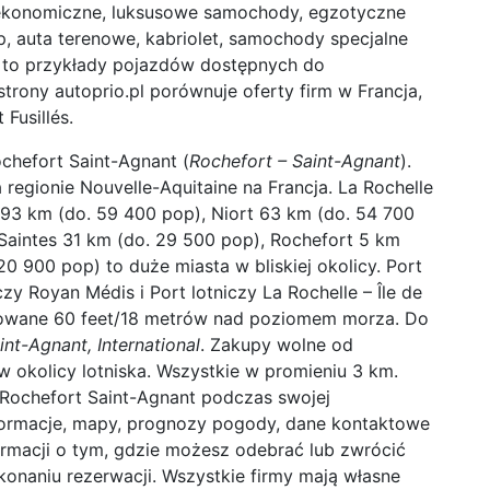
y ekonomiczne, luksusowe samochody, egzotyczne
p, auta terenowe, kabriolet, samochody specjalne
 to przykłady pojazdów dostępnych do
trony autoprio.pl porównuje oferty firm w Francja,
Fusillés.
ochefort Saint-Agnant (
Rochefort – Saint-Agnant
).
 regionie Nouvelle-Aquitaine na Francja. La Rochelle
93 km (do. 59 400 pop), Niort 63 km (do. 54 700
Saintes 31 km (do. 29 500 pop), Rochefort 5 km
 900 pop) to duże miasta w bliskiej okolicy. Port
czy Royan Médis i Port lotniczy La Rochelle – Île de
lokowane 60 feet/18 metrów nad poziomem morza. Do
int-Agnant, International
. Zakupy wolne od
 okolicy lotniska. Wszystkie w promieniu 3 km.
y Rochefort Saint-Agnant podczas swojej
formacje, mapy, prognozy pogody, dane kontaktowe
formacji o tym, gdzie możesz odebrać lub zwrócić
naniu rezerwacji. Wszystkie firmy mają własne