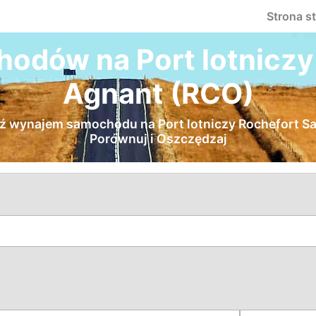
Strona s
dów na Port lotniczy 
Agnant (RCO)
jdź wynajem samochodu na Port lotniczy Rochefort Sai
Porównuj i Oszczędzaj