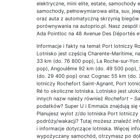
elektryczne, mini elite, estate, samochod
samochody, pełnowymiarowa elita, suv, jee
oraz auta z automatyczną skrzynią biegów
porównywania na autoprio.pl. Nasz zespół s
Ada Pointloc na 48 Avenue Des Déportés et 
Informacje i fakty na temat Port lotniczy R
Lotnisko jest częścią Charente-Maritime, na
33 km (do. 76 800 pop), La Roche-sur-Yon 
pop), Angoulême 92 km (do. 49 500 pop), 
(do. 29 400 pop) oraz Cognac 55 km (do. 20
lotniczy Rochefort Saint-Agnant, Port lotni
Ré to okoliczne lotniska. Lotnisko jest u
innych nazw należy również
Rochefort – Sa
podatków? Super U i Emmaüs znajdują się w
Planujesz wylot z/do lotniska Port lotnicz
podróży/wakacji? Tutaj możesz znaleźć in
i informacje dotyczące lotniska. Więcej in
wypożyczany samochód, otrzymasz po doko