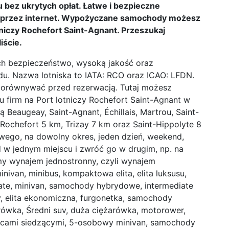
z ukrytych opłat. Łatwe i bezpieczne
przez internet. Wypożyczane samochody możesz
tniczy Rochefort Saint-Agnant. Przeszukaj
iście.
ych bezpieczeństwo, wysoką jakość oraz
. Nazwa lotniska to IATA: RCO oraz ICAO: LFDN.
 porównywać przed rezerwacją. Tutaj możesz
 firm na Port lotniczy Rochefort Saint-Agnant w
ą Beaugeay, Saint-Agnant, Échillais, Martrou, Saint-
 Rochefort 5 km, Trizay 7 km oraz Saint-Hippolyte 8
ego, na dowolny okres, jeden dzień, weekend,
d w jednym miejscu i zwróć go w drugim, np. na
amy wynajem jednostronny, czyli wynajem
van, minibus, kompaktowa elita, elita luksusu,
te, minivan, samochody hybrydowe, intermediate
, elita ekonomiczna, furgonetka, samochody
ówka, Średni suv, duża ciężarówka, motorower,
scami siedzącymi, 5-osobowy minivan, samochody