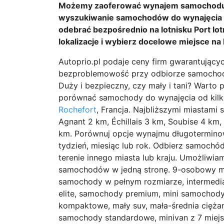
Możemy zaoferować wynajem samochodu be
wyszukiwanie samochodów do wynajęcia 
odebrać bezpośrednio na lotnisku Port lo
lokalizacje i wybierz docelowe miejsce na l
Autoprio.pl podaje ceny firm gwarantując
bezproblemowość przy odbiorze samochodu
Duży i bezpieczny, czy mały i tani? Warto
porównać samochody do wynajęcia od kilku
Rochefort
, Francja. Najbliższymi miastami s
Agnant 2 km, Échillais 3 km, Soubise 4 km,
km. Porównuj opcje wynajmu długoterminow
tydzień, miesiąc lub rok. Odbierz samochó
terenie innego miasta lub kraju. Umożliwi
samochodów w jedną stronę. 9-osobowy mini
samochody w pełnym rozmiarze, intermedia
elite, samochody premium, mini samochody
kompaktowe, mały suv, mała-średnia ciężar
samochody standardowe, minivan z 7 miej