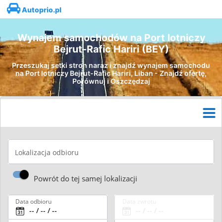
Autoprio.pl
Wynajem samochodów na Port lotniczy
Bejrut-Rafic Hariri (BEY)
Przeszukaj setki stron naraz i znajdź wynajem samochodu
na Port lotniczy Bejrut-Rafic Hariri, Liban - Znajdź ofertę,
Porównuj i Oszczędzaj
Lokalizacja odbioru
Powrót do tej samej lokalizacji
Data odbioru
Data zwrotu