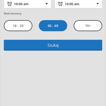
Wiek kierowcy:
30 - 69
18 - 29
70+
Szukaj