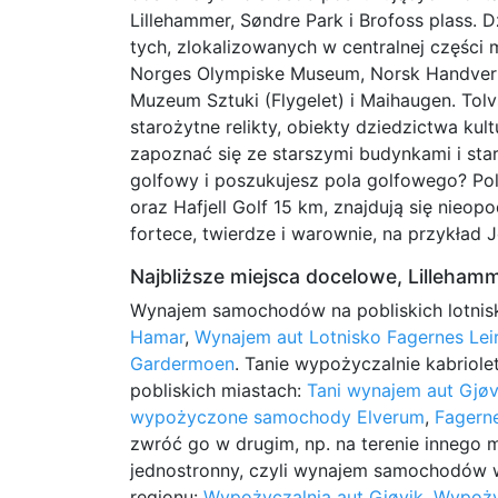
Lillehammer, Søndre Park i Brofoss plass. 
tych, zlokalizowanych w centralnej części 
Norges Olympiske Museum, Norsk Handverk 
Muzeum Sztuki (Flygelet) i Maihaugen. Tolvs
starożytne relikty, obiekty dziedzictwa ku
zapoznać się ze starszymi budynkami i st
golfowy i poszukujesz pola golfowego? Pol
oraz Hafjell Golf 15 km, znajdują się nieopo
fortece, twierdze i warownie, na przykład 
Najbliższe miejsca docelowe, Lilleham
Wynajem samochodów na pobliskich lotnis
Hamar
,
Wynajem aut Lotnisko Fagernes Leir
Gardermoen
. Tanie wypożyczalnie kabrio
pobliskich miastach:
Tani wynajem aut Gjøv
wypożyczone samochody Elverum
,
Fagern
zwróć go w drugim, np. na terenie innego 
jednostronny, czyli wynajem samochodów 
regionu:
Wypożyczalnia aut Gjøvik
,
Wypoży