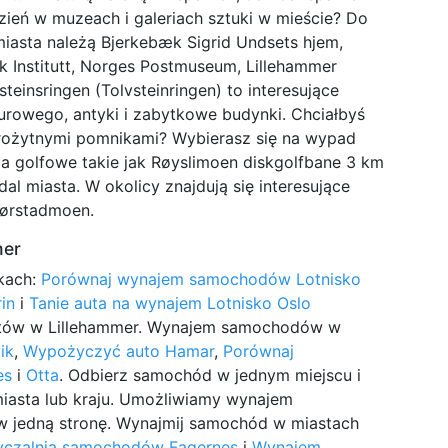
Dzień w muzeach i galeriach sztuki w mieście? Do
miasta należą Bjerkebæk Sigrid Undsets hjem,
Institutt, Norges Postmuseum, Lillehammer
teinsringen (Tolvsteinringen) to interesujące
lturowego, antyki i zabytkowe budynki. Chciałbyś
arożytnymi pomnikami? Wybierasz się na wypad
a golfowe takie jak Røyslimoen diskgolfbane 3 km
dal miasta. W okolicy znajdują się interesujące
Jørstadmoen.
mer
kach:
Porównaj wynajem samochodów Lotnisko
in
i
Tanie auta na wynajem Lotnisko Oslo
letów w Lillehammer. Wynajem samochodów w
ik
,
Wypożyczyć auto Hamar
,
Porównaj
es
i
Otta
. Odbierz samochód w jednym miejscu i
miasta lub kraju. Umożliwiamy wynajem
w jedną stronę. Wynajmij samochód w miastach
czalnia samochodów Fagernes
i
Wynajem