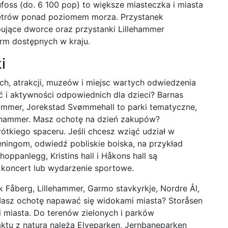
foss (do. 6 100 pop) to większe miasteczka i miasta
metrów ponad poziomem morza. Przystanek
pujące dworce oraz przystanki Lillehammer
irm dostępnych w kraju.
i
ych, atrakcji, muzeów i miejsc wartych odwiedzenia
ć i aktywności odpowiednich dla dzieci? Barnas
hammer, Jorekstad Svømmehall to parki tematyczne,
lehammer. Masz ochotę na dzień zakupów?
ótkiego spaceru. Jeśli chcesz wziąć udział w
ningom, odwiedź pobliskie boiska, na przykład
oppanlegg, Kristins hall i Håkons hall są
ię koncert lub wydarzenie sportowe.
k Fåberg, Lillehammer, Garmo stavkyrkje, Nordre Ål,
. Masz ochotę napawać się widokami miasta? Storåsen
i miasta. Do terenów zielonych i parków
ktu z naturą należą Elveparken, Jernbaneparken