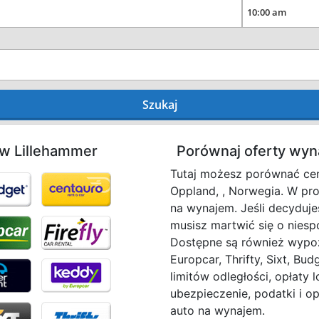
Szukaj
 w Lillehammer
Porównaj oferty wy
Tutaj możesz porównać cen
Oppland, , Norwegia. W pr
na wynajem. Jeśli decyduje
musisz martwić się o niesp
Dostępne są również wypoż
Europcar, Thrifty, Sixt, Bu
limitów odległości, opłat
ubezpieczenie, podatki i op
auto na wynajem.