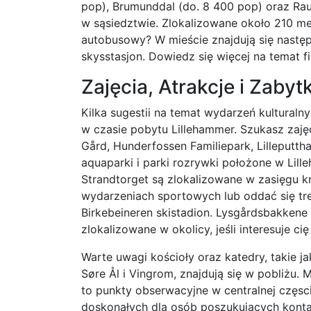
pop), Brumunddal (do. 8 400 pop) oraz Rau
w sąsiedztwie. Zlokalizowane około 210 
autobusowy? W mieście znajdują się nastę
skysstasjon. Dowiedz się więcej na temat f
Zajęcia, Atrakcje i Zabytk
Kilka sugestii na temat wydarzeń kulturaln
w czasie pobytu Lillehammer. Szukasz zaję
Gård, Hunderfossen Familiepark, Lilleputt
aquaparki i parki rozrywki położone w Lil
Strandtorget są zlokalizowane w zasięgu kr
wydarzeniach sportowych lub oddać się tre
Birkebeineren skistadion. Lysgårdsbakkene h
zlokalizowane w okolicy, jeśli interesuje c
Warte uwagi kościoły oraz katedry, takie ja
Søre Ål i Vingrom, znajdują się w pobliżu
to punkty obserwacyjne w centralnej częsc
doskonałych dla osób poszukujących konta