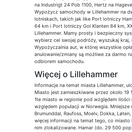
na Industrigt 24 Pob 1100, Hertz na Hageve
Wypożycz samochody w Lillehammer na dw
lotniskach, takich jak like Port lotniczy Ha
64 km i Port lotniczy Gol Klanten 84 km, XX
Lillehammer. Mamy prosty i bezpieczny sy
wybierz cel swojej podróży, wyszukaj kraj, m
Wypożyczalnia aut, w której wszystkie opła
anulowanie/zmiany są możliwe za darmo 
odbiorem samochodu.
Więcej o Lillehammer
Informacje na temat miasta Lillehammer, u
Miasto jest zamieszkiwane przez około 19 1
1te miasto w regionie pod względem ilości
względem populacji w Norwegia. Mniejsze m
Brumunddal, Raufoss, Moelv, Dokka, Løten,
więcej informacji na temat tego, co miasto
nim zlokalizowane. Hamar (do. 29 500 pop)