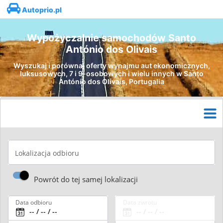
Autoprio.pl
Wypożyczalnie samochodów Santo
António dos Olivais
Wyszukaj i porównaj oferty wynajmu aut ekonomicznych,
luksusowych, 7 i 9-osobowych i wielu innych w Santo
António dos Olivais, Portugalia
Lokalizacja odbioru
Powrót do tej samej lokalizacji
Data odbioru
Data zwrotu