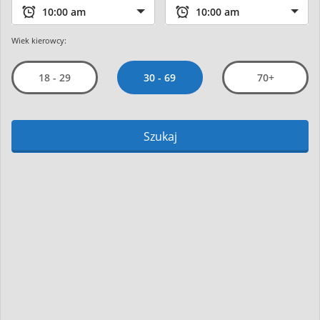
Wiek kierowcy:
30 - 69
18 - 29
70+
Szukaj