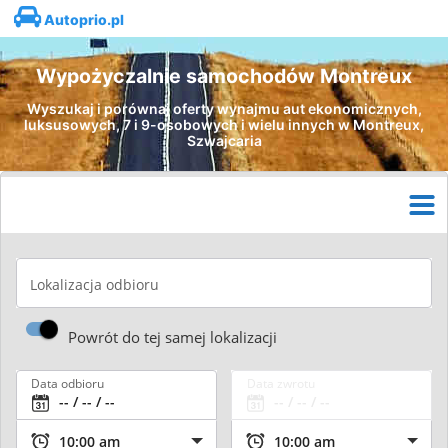
Autoprio.pl
Wypożyczalnie samochodów Montreux
Wyszukaj i porównaj oferty wynajmu aut ekonomicznych,
luksusowych, 7 i 9-osobowych i wielu innych w Montreux,
Szwajcaria
Lokalizacja odbioru
Powrót do tej samej lokalizacji
Data odbioru
Data zwrotu