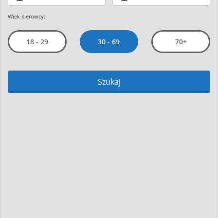
Wiek kierowcy:
30 - 69
18 - 29
70+
Szukaj