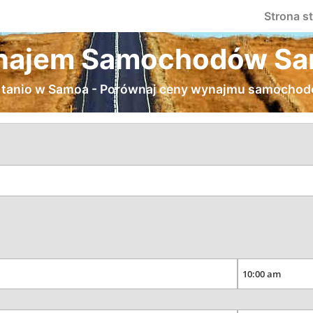
Strona s
ajem Samochodów S
tanio w Samoa - Porównaj ceny wynajmu samochodów