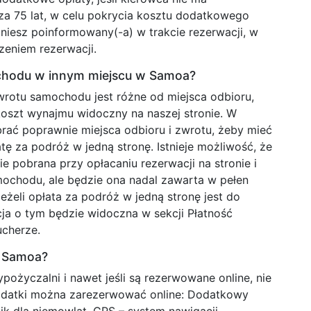
za 75 lat, w celu pokrycia kosztu dodatkowego
niesz poinformowany(-a) w trakcie rezerwacji, w
zeniem rezerwacji.
chodu w innym miejscu w Samoa?
wrotu samochodu jest różne od miejsca odbioru,
oszt wynajmu widoczny na naszej stronie. W
rać poprawnie miejsca odbioru i zwrotu, żeby mieć
ę za podróż w jedną stronę. Istnieje możliwość, że
ie pobrana przy opłacaniu rezerwacji na stronie i
amochodu, ale będzie ona nadal zawarta w pełen
żeli opłata za podróż w jedną stronę jest do
cja o tym będzie widoczna w sekcji Płatność
ucherze.
w Samoa?
ożyczalni i nawet jeśli są rezerwowane online, nie
odatki można zarezerwować online: Dodatkowy
elik dla niemowląt, GPS – system nawigacji