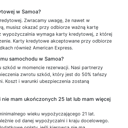
ytowej w Samoa?
kredytowej. Zwracamy uwagę, że nawet w
ą, musisz okazać przy odbiorze ważną kartę
 wypożyczalnia wymaga karty kredytowej, z której
enie. Karty kredytowe akceptowane przy odbiorze
adkach również American Express.
ajmu samochodu w Samoa?
 szkód w momencie rezerwacji. Nasi partnerzy
pieczenia zwrotu szkód, który jest do 50% tańszy
ni. Koszt i warunki ubezpieczenia zostaną
 nie mam ukończonych 25 lat lub mam więcej
 minimalnego wieku wypożyczającego 21 lat.
leżnie od danej wypożyczalni i kraju docelowego.
atkowe opłaty, jeśli kierowca nie ma