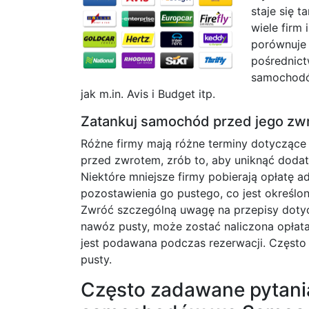
staje się t
wiele firm 
porównuje 
pośrednict
samochodów
jak m.in. Avis i Budget itp.
Zatankuj samochód przed jego zw
Różne firmy mają różne terminy dotyczące
przed zwrotem, zrób to, aby uniknąć dod
Niektóre mniejsze firmy pobierają opłatę 
pozostawienia go pustego, co jest określon
Zwróć szczególną uwagę na przepisy dotycz
nawóz pusty, może zostać naliczona opłata
jest podawana podczas rezerwacji. Często s
pusty.
Często zadawane pytan