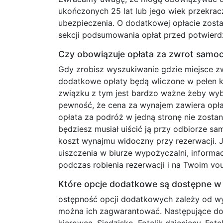
ukończonych 25 lat lub jego wiek przekrac
ubezpieczenia. O dodatkowej opłacie zosta
sekcji podsumowania opłat przed potwierd
Czy obowiązuje opłata za zwrot samo
Gdy zrobisz wyszukiwanie gdzie miejsce z
dodatkowe opłaty będą wliczone w pełen k
związku z tym jest bardzo ważne żeby wyb
pewność, że cena za wynajem zawiera opłat
opłata za podróż w jedną stronę nie zostan
będziesz musiał uiścić ją przy odbiorze s
koszt wynajmu widoczny przy rezerwacji. Je
uiszczenia w biurze wypożyczalni, informa
podczas robienia rezerwacji i na Twoim vo
Które opcje dodatkowe są dostępne 
ostępność opcji dodatkowych zależy od wyp
można ich zagwarantować. Następujące d
kierowca, Siedzisko, Fotelik dziecięcy, Fot