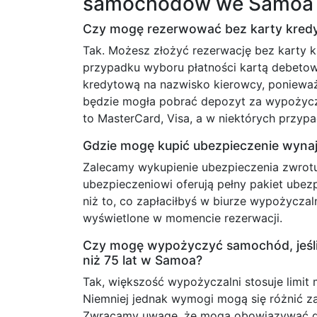
samochodów we Samoa
Czy mogę rezerwować bez karty kred
Tak. Możesz złożyć rezerwację bez karty 
przypadku wyboru płatności kartą debetow
kredytową na nazwisko kierowcy, ponieważ
będzie mogła pobrać depozyt za wypożycz
to MasterCard, Visa, a w niektórych przyp
Gdzie mogę kupić ubezpieczenie wyn
Zalecamy wykupienie ubezpieczenia zwrotu
ubezpieczeniowi oferują pełny pakiet ubez
niż to, co zapłaciłbyś w biurze wypożyczal
wyświetlone w momencie rezerwacji.
Czy mogę wypożyczyć samochód, jeśli
niż 75 lat w Samoa?
Tak, większość wypożyczalni stosuje limit
Niemniej jednak wymogi mogą się różnić za
Zwracamy uwagę, że mogą obowiązywać dod