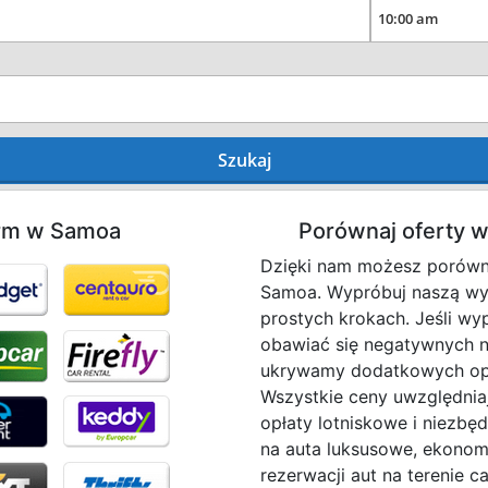
Szukaj
irm w Samoa
Porównaj oferty
Dzięki nam możesz porów
Samoa. Wypróbuj naszą wys
prostych krokach. Jeśli w
obawiać się negatywnych n
ukrywamy dodatkowych opła
Wszystkie ceny uwzględniaj
opłaty lotniskowe i niezbę
na auta luksusowe, ekonom
rezerwacji aut na terenie c