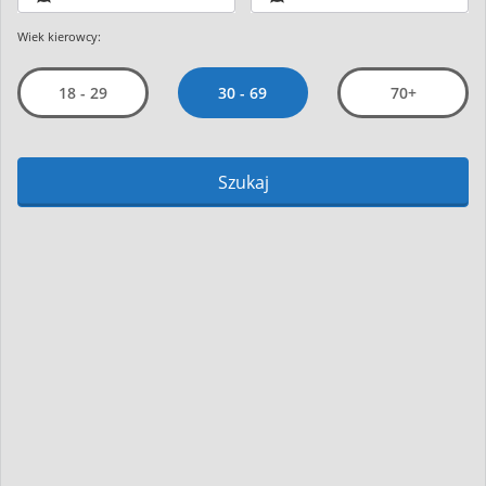
Wiek kierowcy:
30 - 69
18 - 29
70+
Szukaj