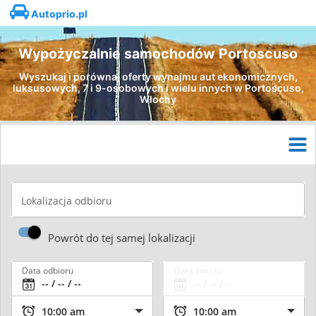
Autoprio.pl
Wypożyczalnie samochodów Portoscuso
Wyszukaj i porównaj oferty wynajmu aut ekonomicznych,
luksusowych, 7 i 9-osobowych i wielu innych w Portoscuso,
Włochy
Lokalizacja odbioru
Powrót do tej samej lokalizacji
Data odbioru
Data zwrotu