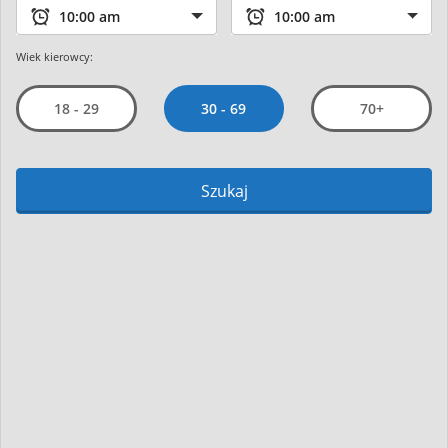
Wiek kierowcy:
30 - 69
18 - 29
70+
Szukaj