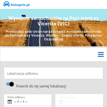
Autoprio.pl
Wynajem samochodów na Port lotniczy
Vicenza (VIC)
Przeszukaj setki stron naraz i znajdź wynajem samochodu
na Port lotniczy Vicenza, Włochy - Znajdź ofertę, Porównuj i
Oszczędzaj
Lokalizacja odbioru
Powrót do tej samej lokalizacji
Data odbioru
Data zwrotu