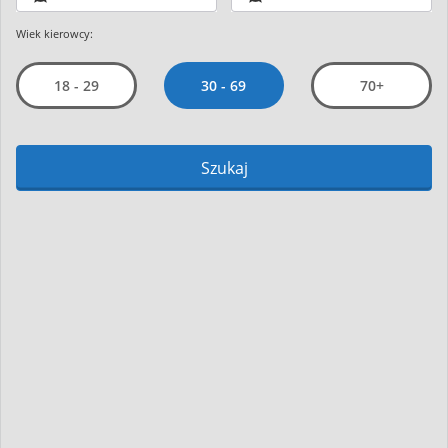
Wiek kierowcy:
30 - 69
18 - 29
70+
Szukaj