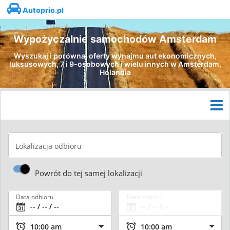
Autoprio.pl
Wypożyczalnie samochodów Amsterdam
Wyszukaj i porównaj oferty wynajmu aut ekonomicznych,
luksusowych, 7 i 9-osobowych i wielu innych w Amsterdam,
Holandia
Lokalizacja odbioru
Powrót do tej samej lokalizacji
Data odbioru
Data zwrotu