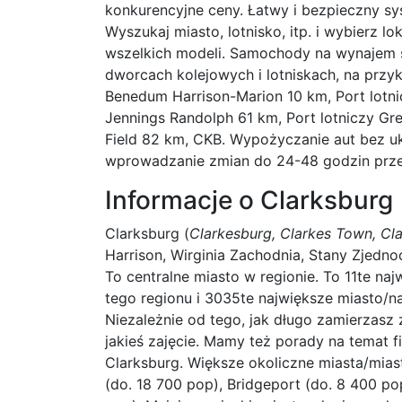
konkurencyjne ceny. Łatwy i bezpieczny sy
Wyszukaj miasto, lotnisko, itp. i wybierz l
wszelkich modeli. Samochody na wynajem 
dworcach kolejowych i lotniskach, na przykł
Benedum Harrison-Marion 10 km, Port lotni
Jennings Randolph 61 km, Port lotniczy Gr
Field 82 km, CKB. Wypożyczanie aut bez uk
wprowadzanie zmian do 24-48 godzin prz
Informacje o Clarksburg
Clarksburg (
Clarkesburg, Clarkes Town, Cl
Harrison, Wirginia Zachodnia, Stany Zjedn
To centralne miasto w regionie. To 11te n
tego regionu i 3035te największe miasto/n
Niezależnie od tego, jak długo zamierzasz 
jakieś zajęcie. Mamy też porady na temat
Clarksburg. Większe okoliczne miasta/mia
(do. 18 700 pop), Bridgeport (do. 8 400 pop