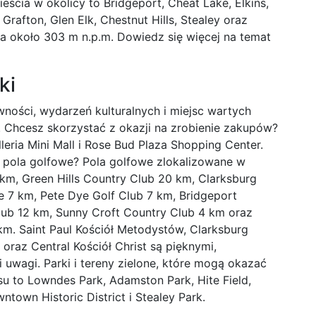
eścia w okolicy to Bridgeport, Cheat Lake, Elkins,
rafton, Glen Elk, Chestnut Hills, Stealey oraz
a około 303 m n.p.m. Dowiedz się więcej na temat
ki
wności, wydarzeń kulturalnych i miejsc wartych
 Chcesz skorzystać z okazji na zrobienie zakupów?
leria Mini Mall i Rose Bud Plaza Shopping Center.
e pola golfowe? Pola golfowe zlokalizowane w
 km, Green Hills Country Club 20 km, Clarksburg
 7 km, Pete Dye Golf Club 7 km, Bridgeport
ub 12 km, Sunny Croft Country Club 4 km oraz
km. Saint Paul Kościół Metodystów, Clarksburg
 oraz Central Kościół Christ są pięknymi,
 uwagi. Parki i tereny zielone, które mogą okazać
ksu to Lowndes Park, Adamston Park, Hite Field,
wntown Historic District i Stealey Park.