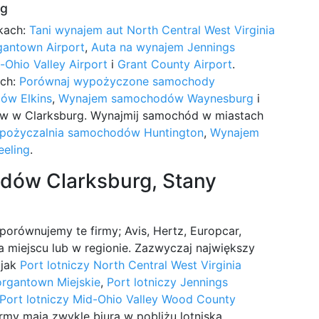
rg
kach:
Tani wynajem aut North Central West Virginia
antown Airport
,
Auta na wynajem Jennings
-Ohio Valley Airport
i
Grant County Airport
.
ach:
Porównaj wypożyczone samochody
ów Elkins
,
Wynajem samochodów Waynesburg
i
w w Clarksburg. Wynajmij samochód w miastach
pożyczalnia samochodów Huntington
,
Wynajem
eling
.
dów Clarksburg, Stany
równujemy te firmy; Avis, Hertz, Europcar,
 na miejscu lub w regionie. Zazwyczaj największy
 jak
Port lotniczy North Central West Virginia
organtown Miejskie
,
Port lotniczy Jennings
Port lotniczy Mid-Ohio Valley Wood County
irmy mają zwykle biura w pobliżu lotniska.