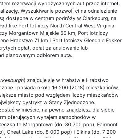
stem rezerwacji wypożyczanych aut przez internet.
okalizację. Wyszukiwanie pozwoli ci na odnalezienie
są dostępne w centrum podróży w Clarksburg, na
ad like Port lotniczy North Central West Virginia
czy Morgantown Miejskie 55 km, Port lotniczy
eene Hrabstwo 71 km i Port lotniczy Glendale Fokker
rytych opłat, opłat za anulowanie lub
ed planowanym odbiorem auta.
arkesburgh
) znajduje się w hrabstwie Hrabstwo
oczone i posiada około 16 200 (2018) mieszkańców.
ajwiększe miasto pod względem liczby mieszkańców
ajwiększy dystrykt w Stany Zjednoczone.
zostać w mieście, na pewno znajdziesz dla siebie
 firm oferujących wynajem samochodów w
steczka to Morgantown (do. 30 700 pop), Fairmont
), Cheat Lake (do. 8 000 pop) i Elkins (do. 7 200