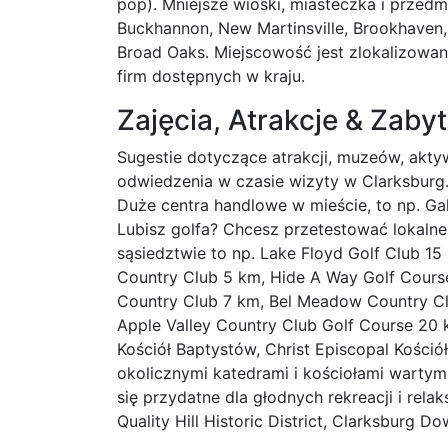
pop). Mniejsze wioski, miasteczka i przedmi
Buckhannon, New Martinsville, Brookhaven, G
Broad Oaks. Miejscowość jest zlokalizowan
firm dostępnych w kraju.
Zajęcia, Atrakcje & Zabyt
Sugestie dotyczące atrakcji, muzeów, akty
odwiedzenia w czasie wizyty w Clarksburg.
Duże centra handlowe w mieście, to np. Gal
Lubisz golfa? Chcesz przetestować lokaln
sąsiedztwie to np. Lake Floyd Golf Club 15
Country Club 5 km, Hide A Way Golf Course
Country Club 7 km, Bel Meadow Country Cl
Apple Valley Country Club Golf Course 20 
Kościół Baptystów, Christ Episcopal Kościół
okolicznymi katedrami i kościołami wartymi
się przydatne dla głodnych rekreacji i rela
Quality Hill Historic District, Clarksburg Do