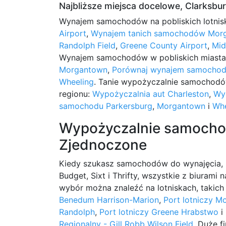
Najbliższe miejsca docelowe, Clarksbu
Wynajem samochodów na pobliskich lotnis
Airport
,
Wynajem tanich samochodów Morg
Randolph Field
,
Greene County Airport
,
Mid
Wynajem samochodów w pobliskich miast
Morgantown
,
Porównaj wynajem samochod
Wheeling
. Tanie wypożyczalnie samochodó
regionu:
Wypożyczalnia aut Charleston
,
Wy
samochodu Parkersburg
,
Morgantown
i
Whe
Wypożyczalnie samocho
Zjednoczone
Kiedy szukasz samochodów do wynajęcia, po
Budget, Sixt i Thrifty, wszystkie z biurami
wybór można znaleźć na lotniskach, takich
Benedum Harrison-Marion
,
Port lotniczy M
Randolph
,
Port lotniczy Greene Hrabstwo
i
Regionalny - Gill Robb Wilson Field
. Duże f