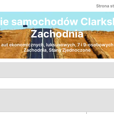
Strona s
e samochodów Clarksb
Zachodnia
aut ekonomicznych, luksusowych, 7 i 9-osobowych i
Zachodnia, Stany Zjednoczone